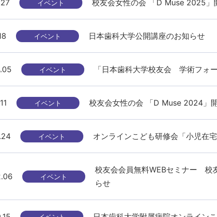
.27
校友会女性の会 「D Muse 202
イベント
18
日本歯科大学公開講座のお知らせ
イベント
.05
「日本歯科大学校友会 学術フォー
イベント
11
校友会女性の会 「D Muse 2024
イベント
.24
オンラインこども研修会「小児在宅
イベント
校友会会員無料WEBセミナー 校友会
.06
イベント
らせ
.15
日本歯科大学附属病院オンラインこ
イベント