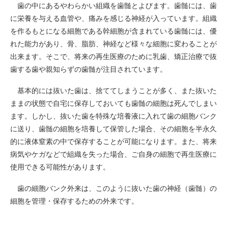
歯の中にあるやわらかい組織を歯髄とよびます。歯髄には、歯
に栄養を与える血管や、痛みを感じる神経が入っています。組織
を作るもとになる細胞である幹細胞が含まれている歯髄には、優
れた能力があり、骨、脂肪、神経など様々な細胞に変わることが
出来ます。そこで、将来の再生医療のために乳歯、矯正治療で抜
歯する歯や親知らずの歯髄が注目されています。
基本的には抜いた歯は、捨ててしまうことが多く、また抜いた
ままの状態で自宅に保存しておいても歯髄の細胞は死んでしまい
ます。しかし、抜いた歯を特殊な培養液に入れて歯の細胞バンク
に送り、歯髄の細胞を培養して保管した場合、その細胞を半永久
的に液体窒素の中で保存することが可能になります。また、将来
病気やケガなどで組織を失った場合、ご自身の細胞で再生医療に
使用できる可能性があります。
歯の細胞バンク外来は、このように抜いた歯の神経（歯髄）の
細胞を管理・保存するための外来です。