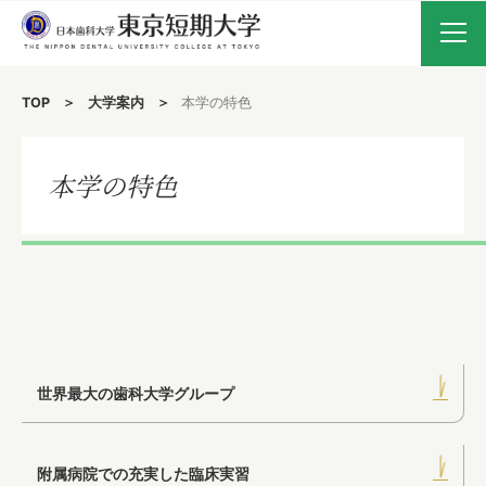
TOP
大学案内
本学の特色
新着情報
入試要項・WEB出願
本学の特色
受験生の方へ
在学生・保護者の方へ
卒業生の方へ
大学案内
世界最大の歯科大学グループ
歯科技工学科
附属病院での充実した臨床実習