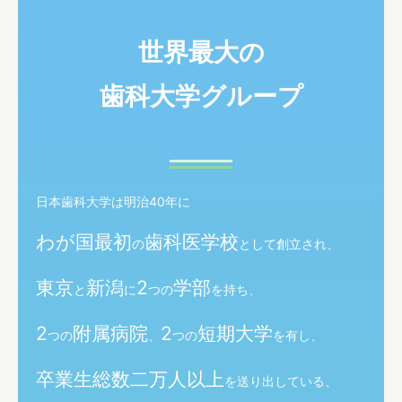
世界最大の
学内専用サイト
歯科大学グループ
日本歯科大学は明治40年に
わが国最初
歯科医学校
の
として創立され、
東京
新潟
2
学部
と
に
つの
を持ち、
2
附属病院
2
短期大学
つの
、
つの
を有し、
卒業生総数二万人以上
を送り出している、