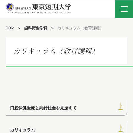
TOP
歯科衛生学科
カリキュラム（教育課程）
新着情報
入試要項・WEB出願
カリキュラム（教育課程）
受験生の方へ
在学生・保護者の方へ
卒業生の方へ
大学案内
口腔保健医療と高齢社会を見据えて
歯科技工学科
カリキュラム