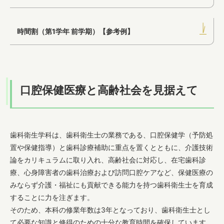
歯科衛生学科
時間割（第1学年 前学期）【参考例】
専攻科
口腔保健医療と高齢社会を見据えて
キャンパスライフ
歯科衛生学科は、歯科衛生士の業務である、口腔保健学（予防処
置や保健指導）と歯科診療補助に重点を置くとともに、介護技術
論をカリキュラムに取り入れ、高齢社会に対応し、在宅歯科診
入試情報
療、心身障害者の歯科治療および訪問口腔ケアなど、保健医療の
みならず介護・福祉にも貢献できる能力を持つ歯科衛生士を育成
することに力を注ぎます。
そのため、本科の修業年数は3年となっており、歯科衛生士とし
就職・進学
て必要な知識と修得のための十分な教育時間を確保しています。