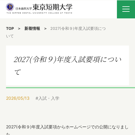
TOP
新着情報
2027(令和９)年度入試要項につ
いて
新着情報
入試要項・WEB出願
受験生の方へ
2027(令和９)年度入試要項につい
在学生・保護者の方へ
て
卒業生の方へ
大学案内
2026/05/13
#入試・入学
歯科技工学科
2027(令和９)年度入試要項からホームページでの公開になりまし
た。