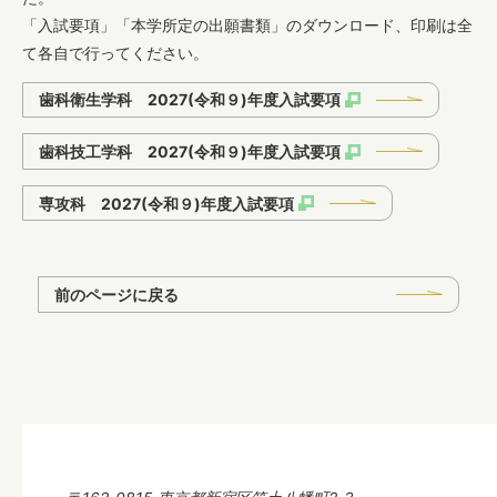
「入試要項」「本学所定の出願書類」のダウンロード、印刷は全
て各自で行ってください。
歯科衛生学科
歯科衛生学科 2027(令和９)年度入試要項
歯科技工学科 2027(令和９)年度入試要項
専攻科
専攻科 2027(令和９)年度入試要項
キャンパスライフ
前のページに戻る
入試情報
就職・進学