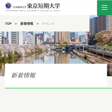
TOP
新着情報
イベント
新着情報
入試要項・WEB出願
受験生の方へ
在学生・保護者の方へ
卒業生の方へ
新着情報
大学案内
歯科技工学科