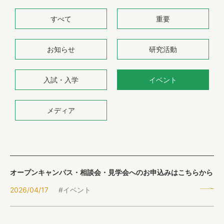
すべて
重要
歯科衛生学科
お知らせ
研究活動
専攻科
入試・入学
イベント
メディア
キャンパスライフ
入試情報
オープンキャンパス・相談会・見学会へのお申込みはこちらから
2026/04/17
#イベント
就職・進学